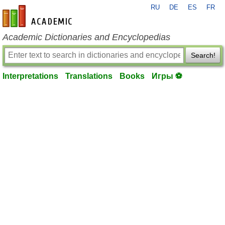
RU
DE
ES
FR
en-academic.com
Academic Dictionaries and Encyclopedias
Search!
Interpretations
Translations
Books
Игры ⚽