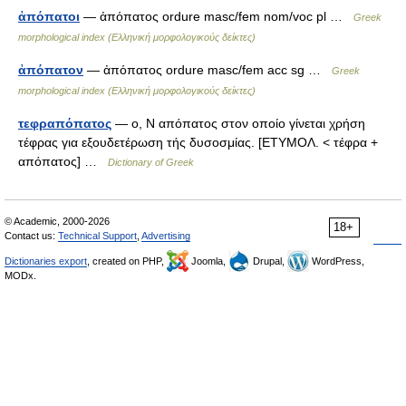
ἀπόπατοι
— ἀπόπατος ordure masc/fem nom/voc pl …
Greek
morphological index (Ελληνική μορφολογικούς δείκτες)
ἀπόπατον
— ἀπόπατος ordure masc/fem acc sg …
Greek
morphological index (Ελληνική μορφολογικούς δείκτες)
τεφραπόπατος
— ο, Ν απόπατος στον οποίο γίνεται χρήση
τέφρας για εξουδετέρωση τής δυσοσμίας. [ΕΤΥΜΟΛ. < τέφρα +
απόπατος] …
Dictionary of Greek
© Academic, 2000-2026
18+
Contact us:
Technical Support
,
Advertising
Dictionaries export
, created on PHP,
Joomla,
Drupal,
WordPress,
MODx.