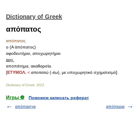
Dictionary of Greek
απόπατος
απόπατος
ο (Α ἀπόπατος)
αφοδευτήριο, αποχωρητήριο
αρχ.
αποπάτημα, ακαθαρσία.
[
ΕΤΥΜΟΛ.
<
αποπατώ
(-
έω
), με υποχωρητικό σχηματισμό].
Dictionary of Greek
.
2013
.
Игры ⚽
Поможем написать реферат
απόπασχα
απόπειρα