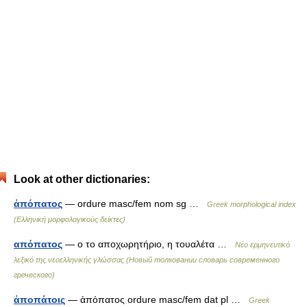
Look at other dictionaries:
ἀπόπατος
— ordure masc/fem nom sg …
Greek morphological index
(Ελληνική μορφολογικούς δείκτες)
απόπατος
— ο το αποχωρητήριο, η τουαλέτα …
Νέο ερμηνευτικό
λεξικό της νεοελληνικής γλώσσας (Новый толковании словарь современного
греческого)
ἀποπάτοις
— ἀπόπατος ordure masc/fem dat pl …
Greek